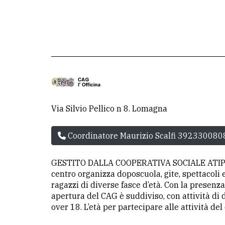
La
redazione
Scrivici
Per
la
tua
Via Silvio Pellico n 8. Lomagna
pubblicità
Coordinatore Maurizio Scalfi 392330080
CERCA
GESTITO DALLA COOPERATIVA SOCIALE ATIPICA
Cerca
centro organizza doposcuola, gite, spettacoli e
per
ragazzi di diverse fasce d’età. Con la presenza
apertura del CAG è suddiviso, con attività di d
comune
over 18. L’età per partecipare alle attività del
Ricerca