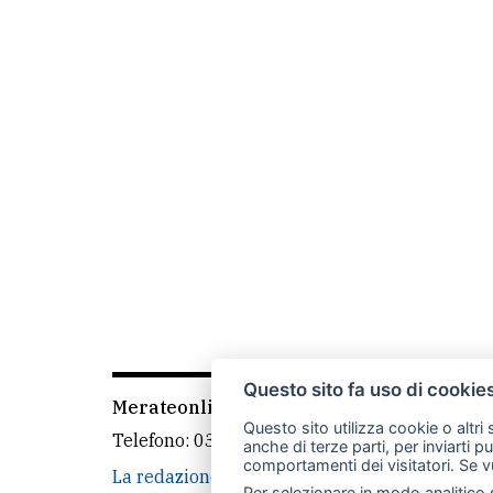
Questo sito fa uso di cookie
Merateonline S.r.l.
-
Via Carlo Baslini 5, 238
Questo sito utilizza cookie o altri
Telefono:
039 9902881
- Whatsapp: 351 3481
anche di terze parti, per inviarti p
comportamenti dei visitatori. Se v
La redazione
CasateOnline
LeccoOnline
Per selezionare in modo analitico s