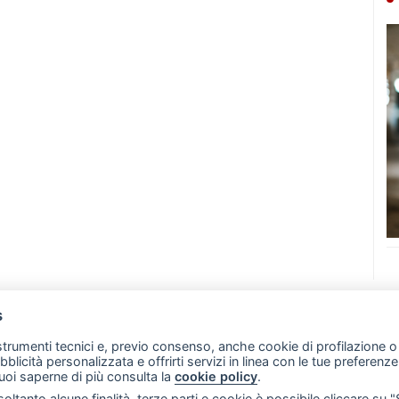
s
07 - Merate (LC)
- P.IVA 02533410136
 strumenti tecnici e, previo consenso, anche cookie di profilazione o 
257 - E-mail: redazione@merateonline.it
ubblicità personalizzata e offrirti servizi in linea con le tue preferen
uoi saperne di più consulta la
cookie policy
.
RSS
Made by
VIP
oltanto alcune finalità, terze parti e cookie è possibile cliccare su 