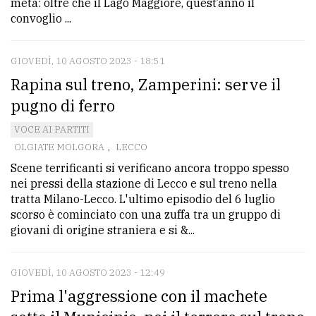
meta: oltre che il Lago Maggiore, quest’anno il
convoglio ...
Ricerca
avanzata
GIOVEDÌ, 10 AGOSTO 2023 - 18:51
Rapina sul treno, Zamperini: serve il
LE
pugno di ferro
ALTRE
TESTATE
VOCE AI PARTITI
OLGIATE MOLGORA
,
LECCO
Scene terrificanti si verificano ancora troppo spesso
nei pressi della stazione di Lecco e sul treno nella
tratta Milano-Lecco. L'ultimo episodio del 6 luglio
scorso è cominciato con una zuffa tra un gruppo di
PRIVACY
giovani di origine straniera e si &...
Privacy
GIOVEDÌ, 10 AGOSTO 2023 - 12:49
policy
Prima l'aggressione con il machete
Cookie