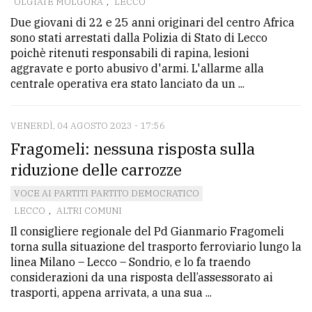
OLGIATE MOLGORA
,
LECCO
Due giovani di 22 e 25 anni originari del centro Africa
sono stati arrestati dalla Polizia di Stato di Lecco
poichè ritenuti responsabili di rapina, lesioni
aggravate e porto abusivo d'armi. L'allarme alla
centrale operativa era stato lanciato da un ...
VENERDÌ, 04 AGOSTO 2023 - 17:56
Fragomeli: nessuna risposta sulla
riduzione delle carrozze
VOCE AI PARTITI PARTITO DEMOCRATICO
LECCO
,
ALTRI COMUNI
Il consigliere regionale del Pd Gianmario Fragomeli
torna sulla situazione del trasporto ferroviario lungo la
linea Milano – Lecco – Sondrio, e lo fa traendo
considerazioni da una risposta dell’assessorato ai
trasporti, appena arrivata, a una sua ...