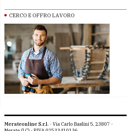
CERCO E OFFRO LAVORO
Merateonline S.r.l.
-
Via Carlo Baslini 5, 23807 -
Merate (LC)
- P.IVA 02533410136