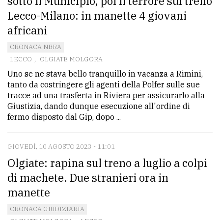
sotto il Municipio, poi il terrore sul treno
policy
Lecco-Milano: in manette 4 giovani
africani
CRONACA NERA
LECCO
,
OLGIATE MOLGORA
Uno se ne stava bello tranquillo in vacanza a Rimini,
tanto da costringere gli agenti della Polfer sulle sue
tracce ad una trasferta in Riviera per assicurarlo alla
Giustizia, dando dunque esecuzione all'ordine di
fermo disposto dal Gip, dopo ...
GIOVEDÌ, 10 AGOSTO 2023 - 11:01
Olgiate: rapina sul treno a luglio a colpi
di machete. Due stranieri ora in
manette
CRONACA GIUDIZIARIA