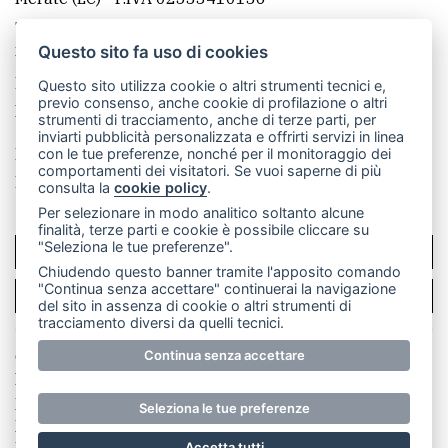
Telefono:
039 9902881
- Whatsapp: 351 3481257 - E-
mail: redazione@merateonline.it
Questo sito fa uso di cookies
La redazione
CasateOnline
LeccoOnline
RSS
Questo sito utilizza cookie o altri strumenti tecnici e,
previo consenso, anche cookie di profilazione o altri
Made by
VIP
strumenti di tracciamento, anche di terze parti, per
inviarti pubblicità personalizzata e offrirti servizi in linea
Privacy policy
Cookie policy
con le tue preferenze, nonché per il monitoraggio dei
comportamenti dei visitatori. Se vuoi saperne di più
Rivedi le tue scelte sui cookie
consulta la
cookie policy
.
Per selezionare in modo analitico soltanto alcune
finalità, terze parti e cookie è possibile cliccare su
"Seleziona le tue preferenze".
SCRIVICI
Chiudendo questo banner tramite l'apposito comando
"Continua senza accettare" continuerai la navigazione
PER LA TUA PUBBLICITÀ
del sito in assenza di cookie o altri strumenti di
tracciamento diversi da quelli tecnici.
© Copyright Merateonline S.r.l. - Tutti i diritti riservati.
Continua senza accettare
E' proibita la riproduzione e pubblicazione anche
parziale di testi, articoli e immagini senza la
Seleziona le tue preferenze
preventiva autorizzazione scritta dell'editore. RI Lecco
numero Rea LC 291.277 - Capitale sociale 10.329,14 €
Accetta tutti