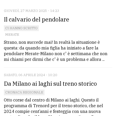
GIOVEDÌ, 27 MARZO 2025 - 14:23
CONTATTI
Il calvario del pendolare
La
CI HANNO SCRITTO
redazione
MERATE
Scrivici
Strano, non succede mai! In realtà la situazione è
questa: da quando mia figlia ha iniziato a fare la
Per
pendolare Merate-Milano non c' è settimana che non
la
mi chiami per dirmi che c' è un problema e allora ...
tua
pubblicità
SABATO, 06 APRILE 2024 - 10:20
Da Milano ai laghi sul treno storico
CERCA
CRONACA REGIONALE
Otto corse dal centro di Milano ai laghi. Questo il
Cerca
programma di Trenord per il treno storico, che nel
per
2024 compie cent’anni e festeggia con una nuova
comune