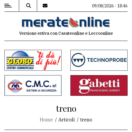
09/08/2026 - 18:46
MENU
Versione estiva con Casateonline e Leccoonline
Editoriale
e
commenti
Contenuti
del
sito
Appuntamenti
treno
Associazioni
Home
Articoli
treno
Meteo