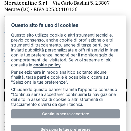
Merateonline S.r.l.
-
Via Carlo Baslini 5, 23807 -
Merate (LC)
- P.IVA 02533410136
Telefono:
039 9902881
- Whatsapp: 351 3481257 - E-
mail: redazione@merateonline.it
Questo sito fa uso di cookies
La redazione
CasateOnline
LeccoOnline
RSS
Questo sito utilizza cookie o altri strumenti tecnici e,
previo consenso, anche cookie di profilazione o altri
Made by
VIP
strumenti di tracciamento, anche di terze parti, per
inviarti pubblicità personalizzata e offrirti servizi in linea
Privacy policy
Cookie policy
con le tue preferenze, nonché per il monitoraggio dei
comportamenti dei visitatori. Se vuoi saperne di più
Rivedi le tue scelte sui cookie
consulta la
cookie policy
.
Per selezionare in modo analitico soltanto alcune
finalità, terze parti e cookie è possibile cliccare su
"Seleziona le tue preferenze".
SCRIVICI
Chiudendo questo banner tramite l'apposito comando
"Continua senza accettare" continuerai la navigazione
PER LA TUA PUBBLICITÀ
del sito in assenza di cookie o altri strumenti di
tracciamento diversi da quelli tecnici.
© Copyright Merateonline S.r.l. - Tutti i diritti riservati.
Continua senza accettare
E' proibita la riproduzione e pubblicazione anche
parziale di testi, articoli e immagini senza la
Seleziona le tue preferenze