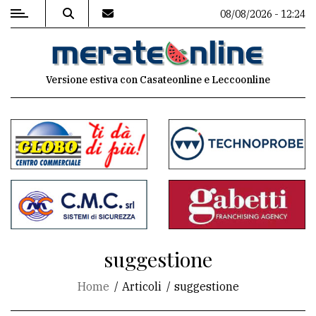
08/08/2026 - 12:24
MENU
Versione estiva con Casateonline e Leccoonline
Editoriale
e
commenti
Contenuti
del
sito
Appuntamenti
suggestione
Associazioni
Home
Articoli
suggestione
Meteo