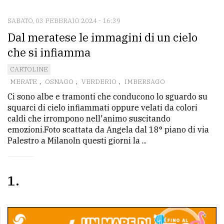
SABATO, 03 FEBBRAIO 2024 - 16:39
CONTATTI
Dal meratese le immagini di un cielo
La
che si infiamma
redazione
CARTOLINE
Scrivici
MERATE
,
OSNAGO
,
VERDERIO
,
IMBERSAGO
Ci sono albe e tramonti che conducono lo sguardo su
Per
squarci di cielo infiammati oppure velati da colori
la
caldi che irrompono nell'animo suscitando
tua
emozioni.Foto scattata da Angela dal 18° piano di via
pubblicità
Palestro a MilanoIn questi giorni la ...
CERCA
1
Cerca
per
comune