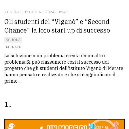
VENERDÌ, 07 GIUGNO 2024 - 08:45
CONTATTI
Gli studenti del “Viganò” e “Second
La
Chance” la loro start up di successo
redazione
SCUOLA
Scrivici
MERATE
La soluzione a un problema creata da un altro
Per
problema.Si può riassumere così il successo del
la
progetto che gli studenti dell'istituto Viganò di Merate
tua
hanno pensato e realizzato e che si è aggiudicato il
pubblicità
primo ...
CERCA
1
Cerca
per
comune