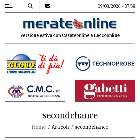
09/08/2026 - 07:58
MENU
Versione estiva con Casateonline e Leccoonline
Editoriale
e
commenti
Contenuti
del
sito
Appuntamenti
secondchance
Associazioni
Home
Articoli
secondchance
Meteo