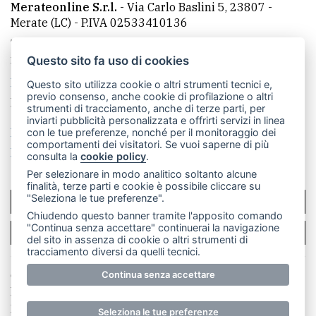
Merateonline S.r.l.
-
Via Carlo Baslini 5, 23807 -
Merate (LC)
- P.IVA 02533410136
Telefono:
039 9902881
- Whatsapp: 351 3481257 - E-
mail: redazione@merateonline.it
Questo sito fa uso di cookies
La redazione
CasateOnline
LeccoOnline
RSS
Questo sito utilizza cookie o altri strumenti tecnici e,
previo consenso, anche cookie di profilazione o altri
Made by
VIP
strumenti di tracciamento, anche di terze parti, per
inviarti pubblicità personalizzata e offrirti servizi in linea
Privacy policy
Cookie policy
con le tue preferenze, nonché per il monitoraggio dei
comportamenti dei visitatori. Se vuoi saperne di più
Rivedi le tue scelte sui cookie
consulta la
cookie policy
.
Per selezionare in modo analitico soltanto alcune
finalità, terze parti e cookie è possibile cliccare su
"Seleziona le tue preferenze".
SCRIVICI
Chiudendo questo banner tramite l'apposito comando
"Continua senza accettare" continuerai la navigazione
PER LA TUA PUBBLICITÀ
del sito in assenza di cookie o altri strumenti di
tracciamento diversi da quelli tecnici.
© Copyright Merateonline S.r.l. - Tutti i diritti riservati.
Continua senza accettare
E' proibita la riproduzione e pubblicazione anche
parziale di testi, articoli e immagini senza la
Seleziona le tue preferenze