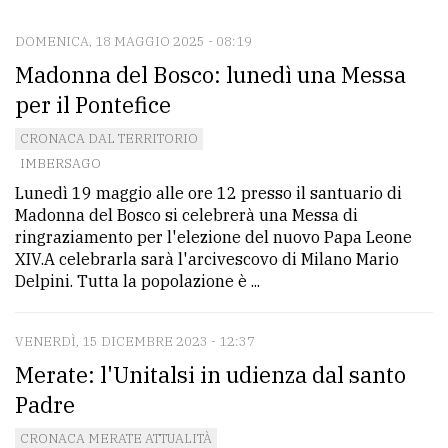
DOMENICA, 18 MAGGIO 2025 - 08:19
CONTATTI
Madonna del Bosco: lunedì una Messa
La
per il Pontefice
redazione
CRONACA DAL TERRITORIO
Scrivici
IMBERSAGO
Lunedì 19 maggio alle ore 12 presso il santuario di
Per
Madonna del Bosco si celebrerà una Messa di
la
ringraziamento per l'elezione del nuovo Papa Leone
tua
XIV.A celebrarla sarà l'arcivescovo di Milano Mario
pubblicità
Delpini. Tutta la popolazione è ...
VENERDÌ, 15 DICEMBRE 2023 - 12:37
CERCA
Merate: l'Unitalsi in udienza dal santo
Cerca
Padre
per
CRONACA MERATE ATTUALITÀ
comune