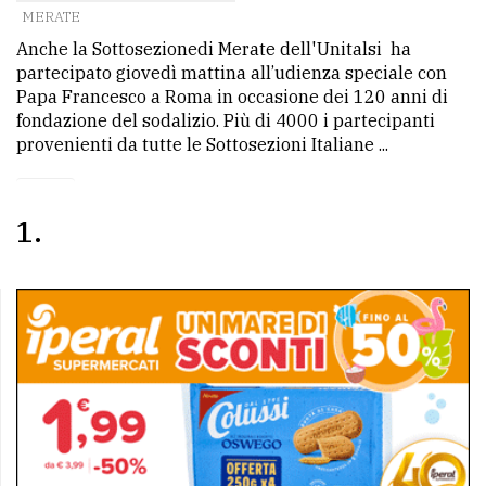
MERATE
Ricerca
Anche la Sottosezionedi Merate dell'Unitalsi ha
avanzata
partecipato giovedì mattina all’udienza speciale con
Papa Francesco a Roma in occasione dei 120 anni di
fondazione del sodalizio. Più di 4000 i partecipanti
LE
provenienti da tutte le Sottosezioni Italiane ...
ALTRE
TESTATE
1
PRIVACY
Privacy
policy
Cookie