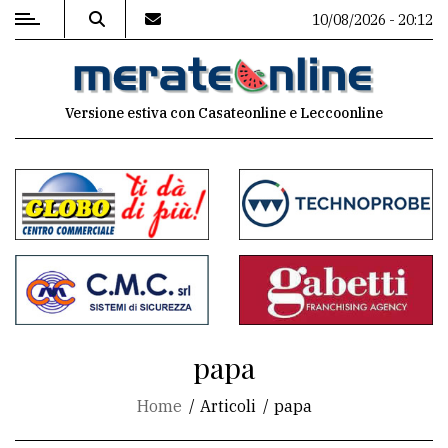
10/08/2026 - 20:12
MENU
Versione estiva con Casateonline e Leccoonline
Editoriale
e
commenti
Contenuti
del
sito
Appuntamenti
papa
Associazioni
Home
Articoli
papa
Meteo