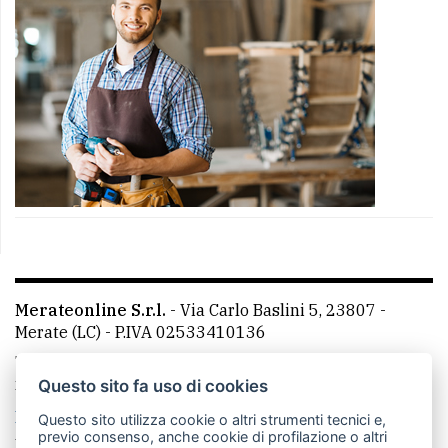
Merateonline S.r.l.
-
Via Carlo Baslini 5, 23807 -
Merate (LC)
- P.IVA 02533410136
Telefono:
039 9902881
- Whatsapp: 351 3481257 - E-
mail: redazione@merateonline.it
Questo sito fa uso di cookies
La redazione
CasateOnline
LeccoOnline
RSS
Questo sito utilizza cookie o altri strumenti tecnici e,
previo consenso, anche cookie di profilazione o altri
Made by
VIP