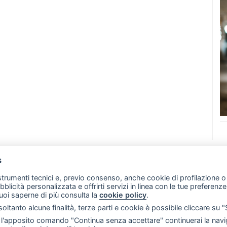
s
07 - Merate (LC)
- P.IVA 02533410136
 strumenti tecnici e, previo consenso, anche cookie di profilazione o 
257 - E-mail: redazione@merateonline.it
ubblicità personalizzata e offrirti servizi in linea con le tue preferen
uoi saperne di più consulta la
cookie policy
.
RSS
Made by
VIP
oltanto alcune finalità, terze parti e cookie è possibile cliccare su 
 scelte sui cookie
'apposito comando "Continua senza accettare" continuerai la navig