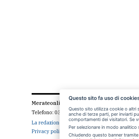
Questo sito fa uso di cookie
Merateonline S.r.l.
-
Via Carlo Baslini 5, 238
Questo sito utilizza cookie o altri
Telefono:
039 9902881
- Whatsapp: 351 3481
anche di terze parti, per inviarti p
comportamenti dei visitatori. Se v
La redazione
CasateOnline
LeccoOnline
Per selezionare in modo analitico s
Privacy policy
Cookie policy
Rivedi le tue
Chiudendo questo banner tramite l