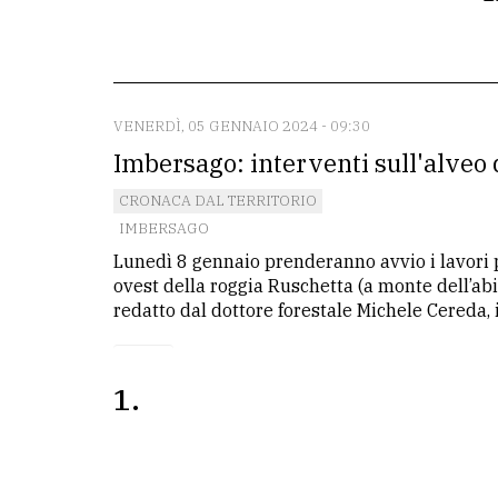
La
redazione
Scrivici
VENERDÌ, 05 GENNAIO 2024 - 09:30
Imbersago: interventi sull'alveo 
Per
la
CRONACA DAL TERRITORIO
tua
IMBERSAGO
pubblicità
Lunedì 8 gennaio prenderanno avvio i lavori 
ovest della roggia Ruschetta (a monte dell’abit
redatto dal dottore forestale Michele Cereda, i
CERCA
Cerca
1
per
comune
Ricerca