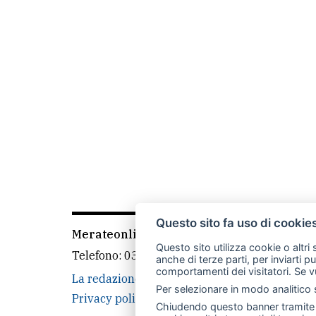
Questo sito fa uso di cookie
Merateonline S.r.l.
-
Via Carlo Baslini 5, 238
Questo sito utilizza cookie o altri
Telefono:
039 9902881
- Whatsapp: 351 3481
anche di terze parti, per inviarti p
comportamenti dei visitatori. Se v
La redazione
CasateOnline
LeccoOnline
Per selezionare in modo analitico s
Privacy policy
Cookie policy
Rivedi le tue
Chiudendo questo banner tramite l