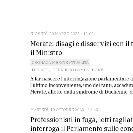
La
redazione
Scrivici
GIOVEDÌ, 20 MARZO 2025 - 11:01
Merate: disagi e disservizi con il
Per
la
il Ministro
tua
CRONACA MERATE ATTUALITÀ
pubblicità
MERATE
,
CERNUSCO LOMBARDONE
A far nascere l’interrogazione parlamentare a
l’ultimo inconveniente, uno dei tanti, accadut
CERCA
Merate, affetto dalla sindrome di Duchenne, di 
Cerca
per
MARTEDÌ, 10 OTTOBRE 2023 - 11:43
comune
Professionisti in fuga, letti tagli
interroga il Parlamento sulle con
Ricerca