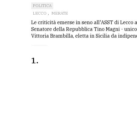
avanzata
POLITICA
LECCO
,
MERATE
Le criticità emerse in seno all'ASST di Lecco
LE
Senatore della Repubblica Tino Magni - unico
ALTRE
TESTATE
Vittoria Brambilla, eletta in Sicilia da indipe
1
PRIVACY
Privacy
policy
Cookie
policy