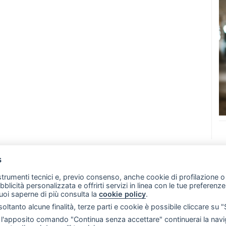
s
07 - Merate (LC)
- P.IVA 02533410136
 strumenti tecnici e, previo consenso, anche cookie di profilazione o 
257 - E-mail: redazione@merateonline.it
ubblicità personalizzata e offrirti servizi in linea con le tue preferen
uoi saperne di più consulta la
cookie policy
.
RSS
Made by
VIP
oltanto alcune finalità, terze parti e cookie è possibile cliccare su 
 scelte sui cookie
'apposito comando "Continua senza accettare" continuerai la navig