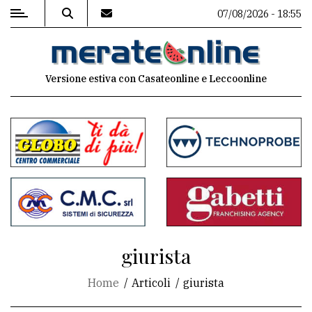
07/08/2026 - 18:55
MENU
Versione estiva con Casateonline e Leccoonline
Editoriale
e
commenti
Contenuti
del
sito
Appuntamenti
giurista
Associazioni
Home
Articoli
giurista
Meteo