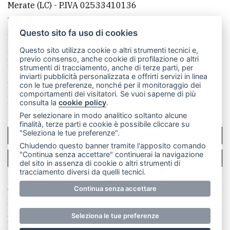
Merate (LC)
- P.IVA 02533410136
Telefono:
039 9902881
- Whatsapp: 351 3481257 - E-
mail: redazione@merateonline.it
Questo sito fa uso di cookies
La redazione
CasateOnline
LeccoOnline
RSS
Questo sito utilizza cookie o altri strumenti tecnici e,
previo consenso, anche cookie di profilazione o altri
Made by
VIP
strumenti di tracciamento, anche di terze parti, per
inviarti pubblicità personalizzata e offrirti servizi in linea
Privacy policy
Cookie policy
con le tue preferenze, nonché per il monitoraggio dei
comportamenti dei visitatori. Se vuoi saperne di più
Rivedi le tue scelte sui cookie
consulta la
cookie policy
.
Per selezionare in modo analitico soltanto alcune
finalità, terze parti e cookie è possibile cliccare su
"Seleziona le tue preferenze".
SCRIVICI
Chiudendo questo banner tramite l'apposito comando
"Continua senza accettare" continuerai la navigazione
PER LA TUA PUBBLICITÀ
del sito in assenza di cookie o altri strumenti di
tracciamento diversi da quelli tecnici.
© Copyright Merateonline S.r.l. - Tutti i diritti riservati.
Continua senza accettare
E' proibita la riproduzione e pubblicazione anche
parziale di testi, articoli e immagini senza la
Seleziona le tue preferenze
preventiva autorizzazione scritta dell'editore. RI Lecco