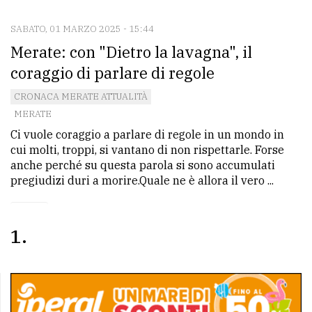
SABATO, 01 MARZO 2025 - 15:44
CONTATTI
Merate: con "Dietro la lavagna", il
La
coraggio di parlare di regole
redazione
CRONACA MERATE ATTUALITÀ
Scrivici
MERATE
Ci vuole coraggio a parlare di regole in un mondo in
Per
cui molti, troppi, si vantano di non rispettarle. Forse
la
anche perché su questa parola si sono accumulati
tua
pregiudizi duri a morire.Quale ne è allora il vero ...
pubblicità
1
CERCA
Cerca
per
comune