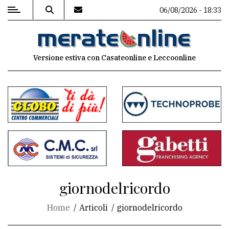
06/08/2026 - 18:33
MENU
Versione estiva con Casateonline e Leccoonline
Editoriale
e
commenti
Contenuti
del
sito
Appuntamenti
giornodelricordo
Associazioni
Home
Articoli
giornodelricordo
Meteo