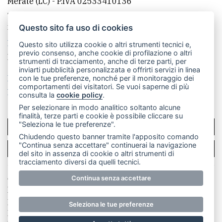
Merate (LC)
- P.IVA 02533410136
Telefono:
039 9902881
- Whatsapp: 351 3481257 - E-
mail: redazione@merateonline.it
Questo sito fa uso di cookies
La redazione
CasateOnline
LeccoOnline
RSS
Questo sito utilizza cookie o altri strumenti tecnici e,
previo consenso, anche cookie di profilazione o altri
Made by
VIP
strumenti di tracciamento, anche di terze parti, per
inviarti pubblicità personalizzata e offrirti servizi in linea
Privacy policy
Cookie policy
con le tue preferenze, nonché per il monitoraggio dei
comportamenti dei visitatori. Se vuoi saperne di più
Rivedi le tue scelte sui cookie
consulta la
cookie policy
.
Per selezionare in modo analitico soltanto alcune
finalità, terze parti e cookie è possibile cliccare su
"Seleziona le tue preferenze".
SCRIVICI
Chiudendo questo banner tramite l'apposito comando
"Continua senza accettare" continuerai la navigazione
PER LA TUA PUBBLICITÀ
del sito in assenza di cookie o altri strumenti di
tracciamento diversi da quelli tecnici.
© Copyright Merateonline S.r.l. - Tutti i diritti riservati.
Continua senza accettare
E' proibita la riproduzione e pubblicazione anche
parziale di testi, articoli e immagini senza la
Seleziona le tue preferenze
preventiva autorizzazione scritta dell'editore. RI Lecco