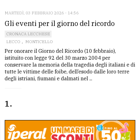
MARTEDÌ, 03 FEBBRAIO 2026 - 14:56
CONTATTI
Gli eventi per il giorno del ricordo
La
CRONACA LECCHESE
redazione
LECCO
,
MONTICELLO
Scrivici
Per onorare il Giorno del Ricordo (10 febbraio),
istituito con legge 92 del 30 marzo 2004 per
Per
conservare la memoria della tragedia degli italiani e di
la
tutte le vittime delle foibe, dell’esodo dalle loro terre
tua
degli istriani, fiumani e dalmati nel ...
pubblicità
1
CERCA
Cerca
per
comune