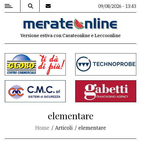
09/08/2026 - 13:43
MENU
Versione estiva con Casateonline e Leccoonline
Editoriale
e
commenti
Contenuti
del
sito
Appuntamenti
elementare
Associazioni
Home
Articoli
elementare
Meteo