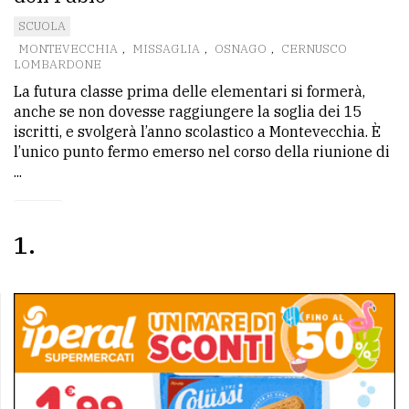
SCUOLA
Ricerca
MONTEVECCHIA
,
MISSAGLIA
,
OSNAGO
,
CERNUSCO
avanzata
LOMBARDONE
La futura classe prima delle elementari si formerà,
anche se non dovesse raggiungere la soglia dei 15
LE
iscritti, e svolgerà l’anno scolastico a Montevecchia. È
ALTRE
TESTATE
l’unico punto fermo emerso nel corso della riunione di
...
1
PRIVACY
Privacy
policy
Cookie