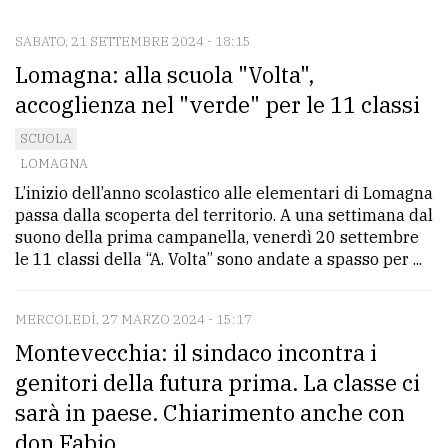
SABATO, 21 SETTEMBRE 2024 - 18:15
CONTATTI
Lomagna: alla scuola "Volta",
La
accoglienza nel "verde" per le 11 classi
redazione
SCUOLA
Scrivici
LOMAGNA
L’inizio dell’anno scolastico alle elementari di Lomagna
Per
passa dalla scoperta del territorio. A una settimana dal
la
suono della prima campanella, venerdì 20 settembre
tua
le 11 classi della “A. Volta” sono andate a spasso per ...
pubblicità
MERCOLEDÌ, 27 MARZO 2024 - 15:17
CERCA
Montevecchia: il sindaco incontra i
genitori della futura prima. La classe ci
Cerca
sarà in paese. Chiarimento anche con
per
don Fabio
comune