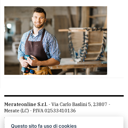
Merateonline S.r.l.
-
Via Carlo Baslini 5, 23807 -
Merate (LC)
- P.IVA 02533410136
Telefono:
039 9902881
- Whatsapp: 351 3481257 - E-
mail: redazione@merateonline.it
Questo sito fa uso di cookies