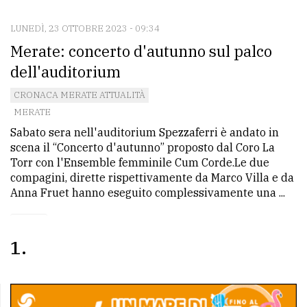
LUNEDÌ, 23 OTTOBRE 2023 - 09:34
CONTATTI
Merate: concerto d'autunno sul palco
La
dell'auditorium
redazione
CRONACA MERATE ATTUALITÀ
Scrivici
MERATE
Sabato sera nell'auditorium Spezzaferri è andato in
Per
scena il “Concerto d'autunno” proposto dal Coro La
la
Torr con l'Ensemble femminile Cum Corde.Le due
tua
compagini, dirette rispettivamente da Marco Villa e da
pubblicità
Anna Fruet hanno eseguito complessivamente una ...
CERCA
1
Cerca
per
comune