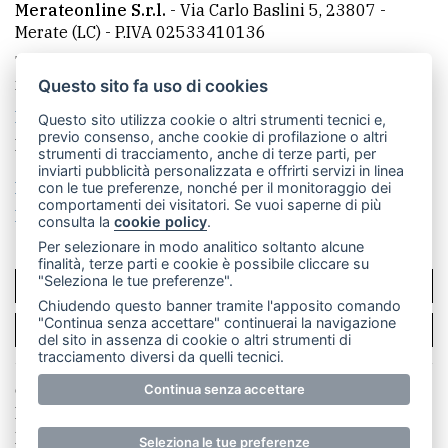
Merateonline S.r.l.
-
Via Carlo Baslini 5, 23807 -
Merate (LC)
- P.IVA 02533410136
Telefono:
039 9902881
- Whatsapp: 351 3481257 - E-
mail: redazione@merateonline.it
Questo sito fa uso di cookies
La redazione
CasateOnline
LeccoOnline
RSS
Questo sito utilizza cookie o altri strumenti tecnici e,
previo consenso, anche cookie di profilazione o altri
Made by
VIP
strumenti di tracciamento, anche di terze parti, per
inviarti pubblicità personalizzata e offrirti servizi in linea
Privacy policy
Cookie policy
con le tue preferenze, nonché per il monitoraggio dei
comportamenti dei visitatori. Se vuoi saperne di più
Rivedi le tue scelte sui cookie
consulta la
cookie policy
.
Per selezionare in modo analitico soltanto alcune
finalità, terze parti e cookie è possibile cliccare su
"Seleziona le tue preferenze".
SCRIVICI
Chiudendo questo banner tramite l'apposito comando
"Continua senza accettare" continuerai la navigazione
PER LA TUA PUBBLICITÀ
del sito in assenza di cookie o altri strumenti di
tracciamento diversi da quelli tecnici.
© Copyright Merateonline S.r.l. - Tutti i diritti riservati.
Continua senza accettare
E' proibita la riproduzione e pubblicazione anche
parziale di testi, articoli e immagini senza la
Seleziona le tue preferenze