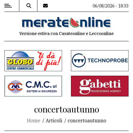
06/08/2026 - 18:33
MENU
Versione estiva con Casateonline e Leccoonline
Editoriale
e
commenti
Contenuti
del
sito
Appuntamenti
concertoautunno
Associazioni
Home
Articoli
concertoautunno
Meteo