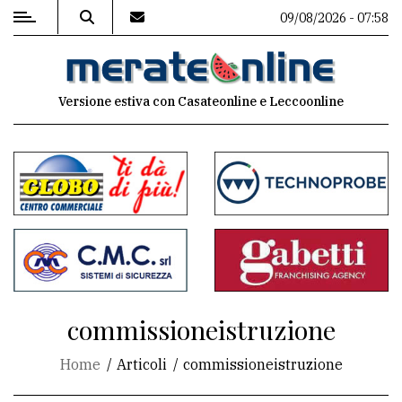
09/08/2026 - 07:58
MENU
Versione estiva con Casateonline e Leccoonline
Editoriale
e
commenti
Contenuti
del
sito
Appuntamenti
commissioneistruzione
Associazioni
Home
Articoli
commissioneistruzione
Meteo