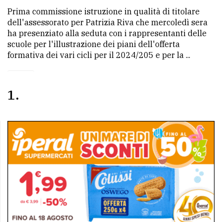
Prima commissione istruzione in qualità di titolare
Ricerca
dell'assessorato per Patrizia Riva che mercoledì sera
avanzata
ha presenziato alla seduta con i rappresentanti delle
scuole per l'illustrazione dei piani dell'offerta
formativa dei vari cicli per il 2024/205 e per la ...
LE
ALTRE
TESTATE
1
PRIVACY
Privacy
policy
Cookie