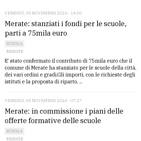
VENERDÌ, 08 NOVEMBRE 2024 - 14:00
CONTATTI
Merate: stanziati i fondi per le scuole,
La
parti a 75mila euro
redazione
SCUOLA
Scrivici
MERATE
E’ stato confermato il contributo di 75mila euro che il
Per
comune di Merate ha stanziato per le scuole della città,
la
dei vari ordini e gradi.Gli importi, con le richieste degli
tua
istituti e la proposta di riparto, ...
pubblicità
VENERDÌ, 08 NOVEMBRE 2024 - 07:27
CERCA
Merate: in commissione i piani delle
offerte formative delle scuole
Cerca
per
SCUOLA
MERATE
comune