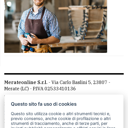
Merateonline S.r.l.
-
Via Carlo Baslini 5, 23807 -
Merate (LC)
- P.IVA 02533410136
Telefono:
039 9902881
- Whatsapp: 351 3481257 - E-
mail: redazione@merateonline.it
Questo sito fa uso di cookies
La redazione
CasateOnline
LeccoOnline
RSS
Questo sito utilizza cookie o altri strumenti tecnici e,
previo consenso, anche cookie di profilazione o altri
Made by
VIP
strumenti di tracciamento, anche di terze parti, per