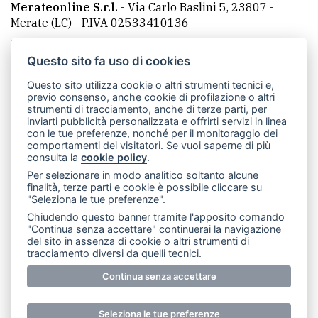
Merateonline S.r.l.
-
Via Carlo Baslini 5, 23807 -
Merate (LC)
- P.IVA 02533410136
Telefono:
039 9902881
- Whatsapp: 351 3481257 - E-
mail: redazione@merateonline.it
Questo sito fa uso di cookies
La redazione
CasateOnline
LeccoOnline
RSS
Questo sito utilizza cookie o altri strumenti tecnici e,
previo consenso, anche cookie di profilazione o altri
Made by
VIP
strumenti di tracciamento, anche di terze parti, per
inviarti pubblicità personalizzata e offrirti servizi in linea
Privacy policy
Cookie policy
con le tue preferenze, nonché per il monitoraggio dei
comportamenti dei visitatori. Se vuoi saperne di più
Rivedi le tue scelte sui cookie
consulta la
cookie policy
.
Per selezionare in modo analitico soltanto alcune
finalità, terze parti e cookie è possibile cliccare su
"Seleziona le tue preferenze".
SCRIVICI
Chiudendo questo banner tramite l'apposito comando
"Continua senza accettare" continuerai la navigazione
PER LA TUA PUBBLICITÀ
del sito in assenza di cookie o altri strumenti di
tracciamento diversi da quelli tecnici.
© Copyright Merateonline S.r.l. - Tutti i diritti riservati.
Continua senza accettare
E' proibita la riproduzione e pubblicazione anche
parziale di testi, articoli e immagini senza la
Seleziona le tue preferenze