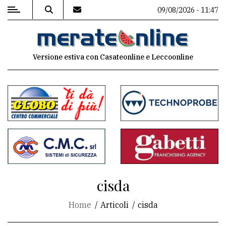
09/08/2026 - 11:47
MENU
Versione estiva con Casateonline e Leccoonline
Editoriale
e
commenti
Contenuti
del
sito
Appuntamenti
cisda
Associazioni
Home
Articoli
cisda
Meteo