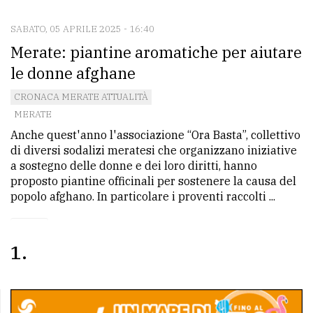
SABATO, 05 APRILE 2025 - 16:40
CONTATTI
Merate: piantine aromatiche per aiutare
La
le donne afghane
redazione
CRONACA MERATE ATTUALITÀ
Scrivici
MERATE
Anche quest'anno l'associazione “Ora Basta”, collettivo
Per
di diversi sodalizi meratesi che organizzano iniziative
la
a sostegno delle donne e dei loro diritti, hanno
tua
proposto piantine officinali per sostenere la causa del
pubblicità
popolo afghano. In particolare i proventi raccolti ...
CERCA
1
Cerca
per
comune