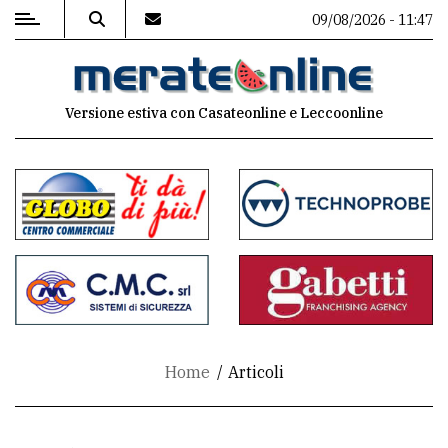
09/08/2026 - 11:47
MENU
Versione estiva con Casateonline e Leccoonline
Editoriale
e
commenti
Contenuti
del
sito
Appuntamenti
Home
Articoli
Associazioni
Meteo