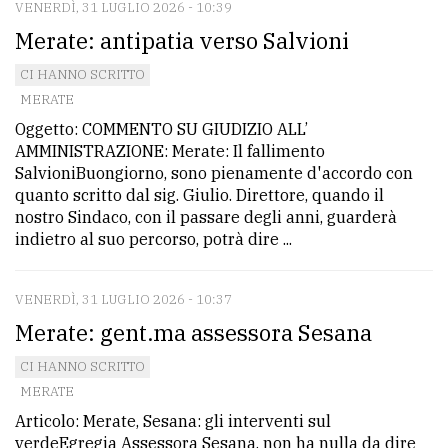
VENERDÌ, 31 LUGLIO 2026 - 10:39
Merate: antipatia verso Salvioni
CONTATTI
CI HANNO SCRITTO
La
MERATE
redazione
Oggetto: COMMENTO SU GIUDIZIO ALL’
AMMINISTRAZIONE: Merate: Il fallimento
Scrivici
SalvioniBuongiorno, sono pienamente d'accordo con
Per
quanto scritto dal sig. Giulio. Direttore, quando il
nostro Sindaco, con il passare degli anni, guarderà
la
indietro al suo percorso, potrà dire ...
tua
pubblicità
VENERDÌ, 31 LUGLIO 2026 - 10:37
Merate: gent.ma assessora Sesana
CERCA
CI HANNO SCRITTO
Cerca
MERATE
per
Articolo: Merate, Sesana: gli interventi sul
verdeEgregia Assessora Sesana, non ha nulla da dire
comune