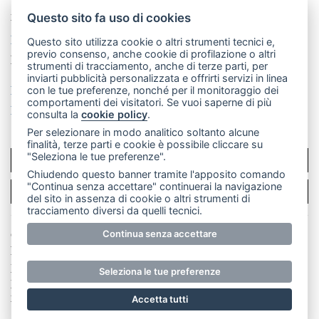
Telefono:
039 9902881
- Whatsapp: 351 3481257 - E-
mail: redazione@merateonline.it
Questo sito fa uso di cookies
La redazione
CasateOnline
LeccoOnline
RSS
Questo sito utilizza cookie o altri strumenti tecnici e,
previo consenso, anche cookie di profilazione o altri
Made by
VIP
strumenti di tracciamento, anche di terze parti, per
inviarti pubblicità personalizzata e offrirti servizi in linea
Privacy policy
Cookie policy
con le tue preferenze, nonché per il monitoraggio dei
comportamenti dei visitatori. Se vuoi saperne di più
Rivedi le tue scelte sui cookie
consulta la
cookie policy
.
Per selezionare in modo analitico soltanto alcune
finalità, terze parti e cookie è possibile cliccare su
"Seleziona le tue preferenze".
SCRIVICI
Chiudendo questo banner tramite l'apposito comando
"Continua senza accettare" continuerai la navigazione
PER LA TUA PUBBLICITÀ
del sito in assenza di cookie o altri strumenti di
tracciamento diversi da quelli tecnici.
© Copyright Merateonline S.r.l. - Tutti i diritti riservati.
Continua senza accettare
E' proibita la riproduzione e pubblicazione anche
parziale di testi, articoli e immagini senza la
Seleziona le tue preferenze
preventiva autorizzazione scritta dell'editore. RI Lecco
numero Rea LC 291.277 - Capitale sociale 10.329,14 €
Accetta tutti