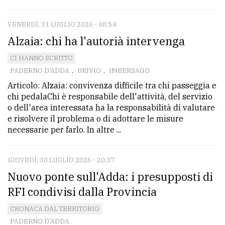
VENERDÌ, 31 LUGLIO 2026 - 08:54
Alzaia: chi ha l'autorià intervenga
CI HANNO SCRITTO
PADERNO D'ADDA
,
BRIVIO
,
IMBERSAGO
Articolo: Alzaia: convivenza difficile tra chi passeggia e
chi pedalaChi è responsabile dell'attività, del servizio
o dell'area interessata ha la responsabilità di valutare
e risolvere il problema o di adottare le misure
necessarie per farlo. In altre ...
GIOVEDÌ, 30 LUGLIO 2026 - 20:37
Nuovo ponte sull'Adda: i presupposti di
RFI condivisi dalla Provincia
CRONACA DAL TERRITORIO
PADERNO D'ADDA