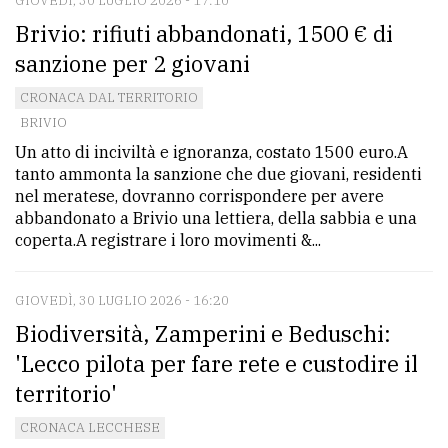
GIOVEDÌ, 30 LUGLIO 2026 - 17:10
Brivio: rifiuti abbandonati, 1500 € di
sanzione per 2 giovani
CRONACA DAL TERRITORIO
BRIVIO
Un atto di inciviltà e ignoranza, costato 1500 euro.A
tanto ammonta la sanzione che due giovani, residenti
nel meratese, dovranno corrispondere per avere
abbandonato a Brivio una lettiera, della sabbia e una
coperta.A registrare i loro movimenti &...
GIOVEDÌ, 30 LUGLIO 2026 - 16:20
Biodiversità, Zamperini e Beduschi:
'Lecco pilota per fare rete e custodire il
territorio'
CRONACA LECCHESE