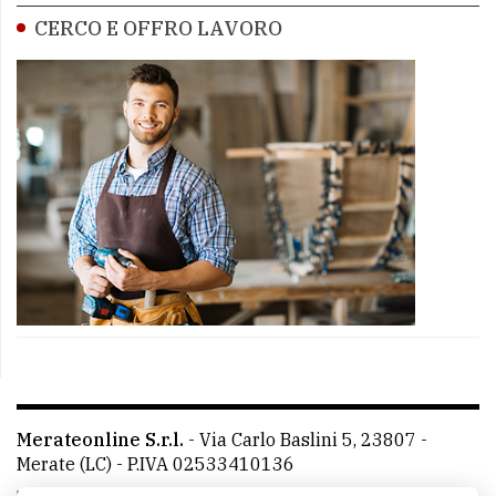
CERCO E OFFRO LAVORO
Merateonline S.r.l.
-
Via Carlo Baslini 5, 23807 -
Merate (LC)
- P.IVA 02533410136