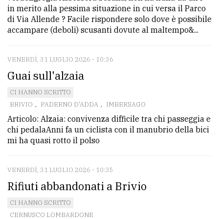
in merito alla pessima situazione in cui versa il Parco
Ricerca
di Via Allende ? Facile rispondere solo dove è possibile
accampare (deboli) scusanti dovute al maltempo&...
avanzata
VENERDÌ, 31 LUGLIO 2026 - 10:36
LE
ALTRE
Guai sull'alzaia
TESTATE
CI HANNO SCRITTO
BRIVIO
,
PADERNO D'ADDA
,
IMBERSAGO
Articolo: Alzaia: convivenza difficile tra chi passeggia e
chi pedalaAnni fa un ciclista con il manubrio della bici
mi ha quasi rotto il polso
PRIVACY
VENERDÌ, 31 LUGLIO 2026 - 10:35
Privacy
Rifiuti abbandonati a Brivio
policy
CI HANNO SCRITTO
Cookie
CERNUSCO LOMBARDONE