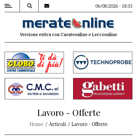
06/08/2026 - 18:33
MENU
Versione estiva con Casateonline e Leccoonline
Editoriale
e
commenti
Contenuti
del
sito
Appuntamenti
Lavoro - Offerte
Associazioni
Home
Articoli
Lavoro - Offerte
Meteo