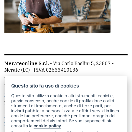
Merateonline S.r.l.
-
Via Carlo Baslini 5, 23807 -
Merate (LC)
- P.IVA 02533410136
Telefono:
039 9902881
- Whatsapp: 351 3481257 - E-
mail: redazione@merateonline.it
Questo sito fa uso di cookies
La redazione
CasateOnline
LeccoOnline
RSS
Questo sito utilizza cookie o altri strumenti tecnici e,
previo consenso, anche cookie di profilazione o altri
Made by
VIP
strumenti di tracciamento, anche di terze parti, per
inviarti pubblicità personalizzata e offrirti servizi in linea
Privacy policy
Cookie policy
con le tue preferenze, nonché per il monitoraggio dei
comportamenti dei visitatori. Se vuoi saperne di più
Rivedi le tue scelte sui cookie
consulta la
cookie policy
.