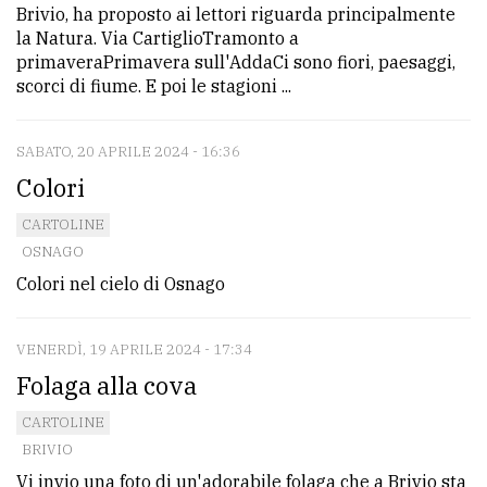
Brivio, ha proposto ai lettori riguarda principalmente
la Natura. Via CartiglioTramonto a
primaveraPrimavera sull'AddaCi sono fiori, paesaggi,
scorci di fiume. E poi le stagioni ...
SABATO, 20 APRILE 2024 - 16:36
Colori
CARTOLINE
OSNAGO
Colori nel cielo di Osnago
VENERDÌ, 19 APRILE 2024 - 17:34
Folaga alla cova
CARTOLINE
BRIVIO
Vi invio una foto di un'adorabile folaga che a Brivio sta