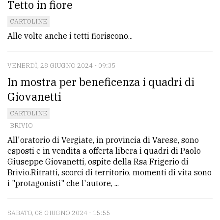
Tetto in fiore
Ricerca
CARTOLINE
avanzata
Alle volte anche i tetti fioriscono...
LE
VENERDÌ, 28 GIUGNO 2024 - 09:35
ALTRE
In mostra per beneficenza i quadri di
TESTATE
Giovanetti
CARTOLINE
BRIVIO
All'oratorio di Vergiate, in provincia di Varese, sono
esposti e in vendita a offerta libera i quadri di Paolo
PRIVACY
Giuseppe Giovanetti, ospite della Rsa Frigerio di
Brivio.Ritratti, scorci di territorio, momenti di vita sono
Privacy
i "protagonisti" che l'autore, ...
policy
Cookie
SABATO, 08 GIUGNO 2024 - 15:55