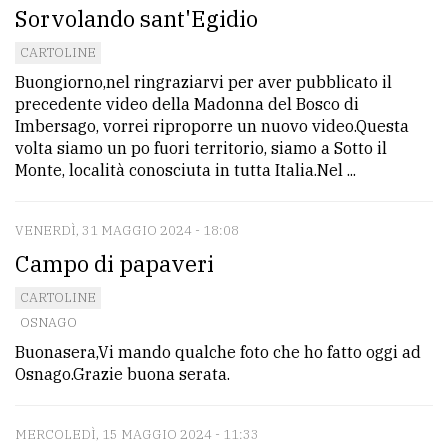
policy
Sorvolando sant'Egidio
CARTOLINE
Buongiorno,nel ringraziarvi per aver pubblicato il
precedente video della Madonna del Bosco di
Imbersago, vorrei riproporre un nuovo video.Questa
volta siamo un po fuori territorio, siamo a Sotto il
Monte, località conosciuta in tutta Italia.Nel ...
VENERDÌ, 31 MAGGIO 2024 - 18:08
Campo di papaveri
CARTOLINE
OSNAGO
Buonasera,Vi mando qualche foto che ho fatto oggi ad
Osnago.Grazie buona serata.
MERCOLEDÌ, 15 MAGGIO 2024 - 11:33