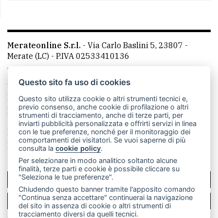
Merateonline S.r.l.
-
Via Carlo Baslini 5, 23807 -
Merate (LC)
- P.IVA 02533410136
Telefono:
039 9902881
- Whatsapp: 351 3481257 - E-
mail: redazione@merateonline.it
Questo sito fa uso di cookies
La redazione
CasateOnline
LeccoOnline
RSS
Questo sito utilizza cookie o altri strumenti tecnici e,
previo consenso, anche cookie di profilazione o altri
Made by
VIP
strumenti di tracciamento, anche di terze parti, per
inviarti pubblicità personalizzata e offrirti servizi in linea
Privacy policy
Cookie policy
con le tue preferenze, nonché per il monitoraggio dei
comportamenti dei visitatori. Se vuoi saperne di più
Rivedi le tue scelte sui cookie
consulta la
cookie policy
.
Per selezionare in modo analitico soltanto alcune
finalità, terze parti e cookie è possibile cliccare su
"Seleziona le tue preferenze".
SCRIVICI
Chiudendo questo banner tramite l'apposito comando
"Continua senza accettare" continuerai la navigazione
PER LA TUA PUBBLICITÀ
del sito in assenza di cookie o altri strumenti di
tracciamento diversi da quelli tecnici.