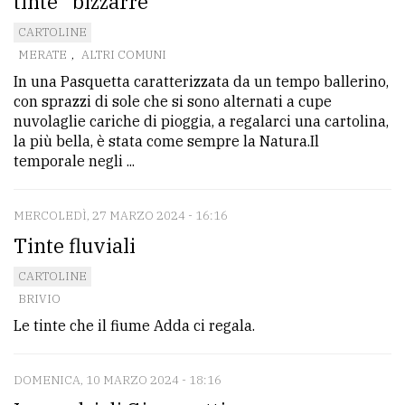
tinte “bizzarre”
CARTOLINE
MERATE
,
ALTRI COMUNI
In una Pasquetta caratterizzata da un tempo ballerino,
con sprazzi di sole che si sono alternati a cupe
nuvolaglie cariche di pioggia, a regalarci una cartolina,
la più bella, è stata come sempre la Natura.Il
temporale negli ...
MERCOLEDÌ, 27 MARZO 2024 - 16:16
Tinte fluviali
CARTOLINE
BRIVIO
Le tinte che il fiume Adda ci regala.
DOMENICA, 10 MARZO 2024 - 18:16