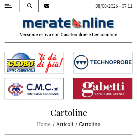
08/08/2026 - 07:11
MENU
Versione estiva con Casateonline e Leccoonline
Editoriale
e
commenti
Contenuti
del
sito
Appuntamenti
Cartoline
Associazioni
Home
Articoli
Cartoline
Meteo