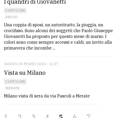
I quandri di Giovanetti
CARTOLINE
BRIVIO
Una coppia di sposi, un autoritratto, la pioggia, un
crocifisso. Sono alcuni dei soggetti che Paolo Giuseppe
Giovanetti ha proposto per questo mese di marzo. I
colori sono come sempre accessi e caldi, un invito alla
primavera che incombe ...
SABATO, 09 MARZO 2024 - 12:27
Vista su Milano
CARTOLINE
MERATE
Milano vista di sera da via Pascoli a Merate
1
2
3
4
5
6
7