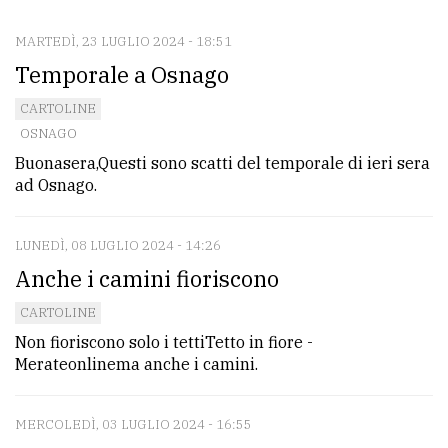
MARTEDÌ, 23 LUGLIO 2024 - 18:51
CONTATTI
Temporale a Osnago
La
CARTOLINE
redazione
OSNAGO
Scrivici
Buonasera,Questi sono scatti del temporale di ieri sera
ad Osnago.
Per
la
LUNEDÌ, 08 LUGLIO 2024 - 14:26
tua
Anche i camini fioriscono
pubblicità
CARTOLINE
Non fioriscono solo i tettiTetto in fiore -
CERCA
Merateonlinema anche i camini.
Cerca
per
MERCOLEDÌ, 03 LUGLIO 2024 - 16:55
comune