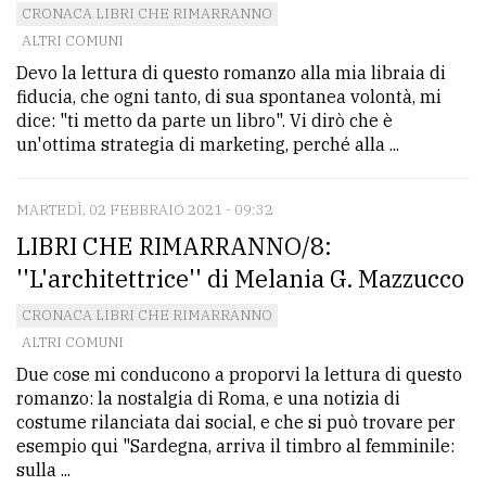
CRONACA LIBRI CHE RIMARRANNO
Ricerca
ALTRI COMUNI
avanzata
Devo la lettura di questo romanzo alla mia libraia di
fiducia, che ogni tanto, di sua spontanea volontà, mi
dice: "ti metto da parte un libro". Vi dirò che è
LE
un'ottima strategia di marketing, perché alla ...
ALTRE
TESTATE
MARTEDÌ, 02 FEBBRAIO 2021 - 09:32
LIBRI CHE RIMARRANNO/8:
''L'architettrice'' di Melania G. Mazzucco
CRONACA LIBRI CHE RIMARRANNO
ALTRI COMUNI
PRIVACY
Due cose mi conducono a proporvi la lettura di questo
Privacy
romanzo: la nostalgia di Roma, e una notizia di
costume rilanciata dai social, e che si può trovare per
policy
esempio qui "Sardegna, arriva il timbro al femminile:
Cookie
sulla ...