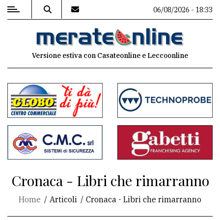
06/08/2026 - 18:33
MENU
Versione estiva con Casateonline e Leccoonline
Editoriale
e
commenti
Contenuti
del
sito
Appuntamenti
Cronaca - Libri che rimarranno
Associazioni
Home
Articoli
Cronaca - Libri che rimarranno
Meteo