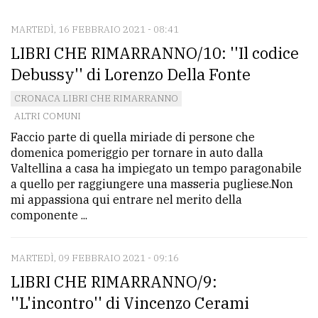
MARTEDÌ, 16 FEBBRAIO 2021 - 08:41
CONTATTI
LIBRI CHE RIMARRANNO/10: ''Il codice
La
Debussy'' di Lorenzo Della Fonte
redazione
CRONACA LIBRI CHE RIMARRANNO
Scrivici
ALTRI COMUNI
Faccio parte di quella miriade di persone che
Per
domenica pomeriggio per tornare in auto dalla
la
Valtellina a casa ha impiegato un tempo paragonabile
tua
a quello per raggiungere una masseria pugliese.Non
pubblicità
mi appassiona qui entrare nel merito della
componente ...
CERCA
MARTEDÌ, 09 FEBBRAIO 2021 - 09:16
Cerca
LIBRI CHE RIMARRANNO/9:
per
''L'incontro'' di Vincenzo Cerami
comune