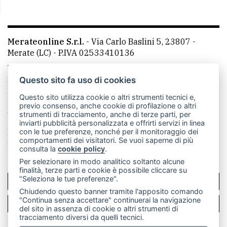
Merateonline S.r.l.
-
Via Carlo Baslini 5, 23807 -
Merate (LC)
- P.IVA 02533410136
Telefono:
039 9902881
- Whatsapp: 351 3481257 - E-
mail: redazione@merateonline.it
Questo sito fa uso di cookies
La redazione
CasateOnline
LeccoOnline
RSS
Questo sito utilizza cookie o altri strumenti tecnici e,
previo consenso, anche cookie di profilazione o altri
Made by
VIP
strumenti di tracciamento, anche di terze parti, per
inviarti pubblicità personalizzata e offrirti servizi in linea
Privacy policy
Cookie policy
con le tue preferenze, nonché per il monitoraggio dei
comportamenti dei visitatori. Se vuoi saperne di più
Rivedi le tue scelte sui cookie
consulta la
cookie policy
.
Per selezionare in modo analitico soltanto alcune
finalità, terze parti e cookie è possibile cliccare su
"Seleziona le tue preferenze".
SCRIVICI
Chiudendo questo banner tramite l'apposito comando
"Continua senza accettare" continuerai la navigazione
PER LA TUA PUBBLICITÀ
del sito in assenza di cookie o altri strumenti di
tracciamento diversi da quelli tecnici.