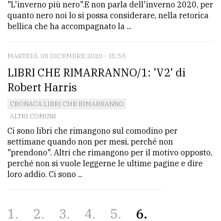
"L'inverno più nero".E non parla dell'inverno 2020, per
quanto nero noi lo si possa considerare, nella retorica
bellica che ha accompagnato la ...
MARTEDÌ, 08 DICEMBRE 2020 - 15:58
LIBRI CHE RIMARRANNO/1: 'V2' di
Robert Harris
CRONACA LIBRI CHE RIMARRANNO
ALTRI COMUNI
Ci sono libri che rimangono sul comodino per
settimane quando non per mesi, perché non
"prendono". Altri che rimangono per il motivo opposto,
perché non si vuole leggerne le ultime pagine e dire
loro addio. Ci sono ...
1
2
3
4
5
6