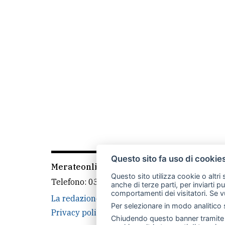
Questo sito fa uso di cookie
Merateonline S.r.l.
-
Via Carlo Baslini 5, 238
Questo sito utilizza cookie o altri
Telefono:
039 9902881
- Whatsapp: 351 3481
anche di terze parti, per inviarti p
comportamenti dei visitatori. Se v
La redazione
CasateOnline
LeccoOnline
Per selezionare in modo analitico s
Privacy policy
Cookie policy
Rivedi le tue
Chiudendo questo banner tramite l