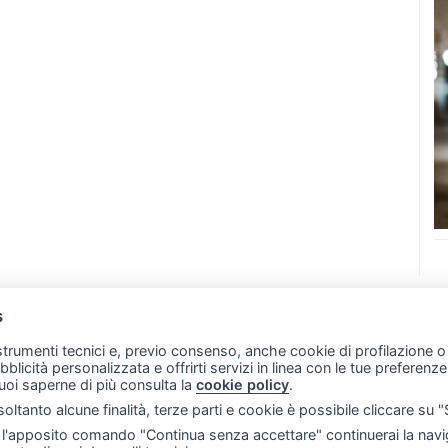
s
07 - Merate (LC)
- P.IVA 02533410136
 strumenti tecnici e, previo consenso, anche cookie di profilazione o 
257 - E-mail: redazione@merateonline.it
ubblicità personalizzata e offrirti servizi in linea con le tue preferen
uoi saperne di più consulta la
cookie policy
.
RSS
Made by
VIP
oltanto alcune finalità, terze parti e cookie è possibile cliccare su 
 scelte sui cookie
'apposito comando "Continua senza accettare" continuerai la navig