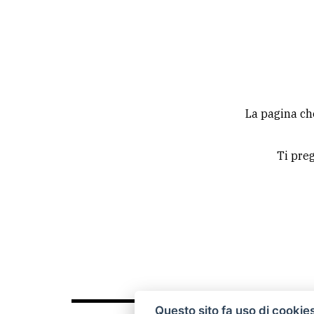
La
redazione
Scrivici
Per
La pagina ch
la
tua
Ti preg
pubblicità
CERCA
Cerca
per
comune
Ricerca
Questo sito fa uso di cookie